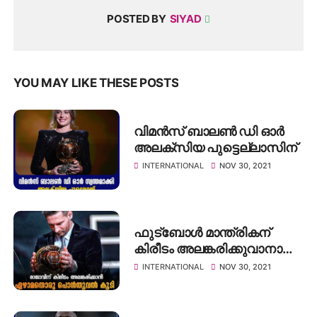
POSTED BY
SIYAD
YOU MAY LIKE THESE POSTS
വിമൻസ് ബാലൺ ഡി ഓർ
അലക്സിയ പുട്ടെല്ലാസിന്
INTERNATIONAL
NOV 30, 2021
ഫുട്ബോൾ മാന്ത്രികന്
കിരീടം അലങ്കരിക്കുവാനായി
ഏഴാമതൊരു സ്വർണ്ണ
INTERNATIONAL
NOV 30, 2021
തൂവൽ കൂടി..