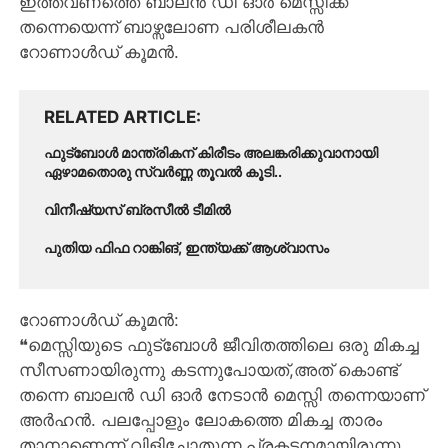
ഇത്തവണത്തെ ബാലൻ ഡി ഓർ മെസ്സിക്ക്
തന്നെയെന്ന് ബാഴ്സലോണ പരിശീലകൻ
റോണാൾഡ് കൂമൻ.
RELATED ARTICLE
ഫുട്ബോൾ മാന്ത്രികന് കിരീടം അലങ്കരിക്കുവാനായി
ഏഴാമതൊരു സ്വർണ്ണ തൂവൽ കൂടി..
വിനീഷ്യസ് ബ്രസീൽ ടീമിൽ
പുതിയ ഫിഫ റാങ്കിങ്, ഇന്ത്യക്ക് ആശ്വാസം
റോണാൾഡ് കൂമൻ:
❝മെസ്സിയുടെ ഫുട്ബോൾ ജീവിതത്തിലെ ഒരു മികച്ച
സീസണായിരുന്നു കടന്നുപോയത്,അത് കൊണ്ട്
തന്നെ ബാലൻ ഡി ഓർ നേടാൻ മെസ്സി തന്നെയാണ്‌
അർഹൻ. പലപ്പോളും ലോകത്തെ മികച്ച താരം
താനാണെന്ന് വിളിച്ചോതുന്ന പ്രകടനമായിരുന്നു