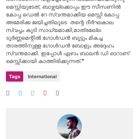
മെസ്സിയുടേത്, ബാഴ്സയ്ക്കൊപ്പം ഈ സീസണിൽ
കോപ്പ ഡെൽ റേ സ്വന്തമാക്കിയ മെസ്സി കോപ്പ
അമേരിക്ക ജയിച്ചതിലൂടെ തന്റെ ദീർഘകാല
സ്വപ്നം കൂടി സാധ്യമാക്കി,മാത്രമല്ല
ടൂർണ്ണമെന്റിൽ ഗോൾഡൻ ബൂട്ടും മികച്ച
താരത്തിനുള്ള ഗോൾഡൻ ബോളും അദ്ദേഹം
സ്വന്തമാക്കി. ഇപ്പോൾ ഏഴാം ബാലൻ ഡി ഓറാണ്
മെസ്സിക്കായി കാത്തിരിക്കുന്നത്.❞
Tags
International