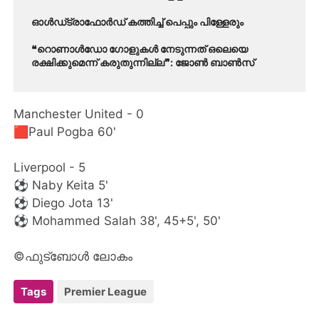
ഓൾഡ്ട്രാഫോർഡ് കത്തിച്ച് പെപ്പും പിള്ളേരും
❝റൊണാൾഡോ ഗോളുകൾ നേടുന്നത് ഒലെയെ
രക്ഷിക്കുമെന്ന് കരുതുന്നില്ല❞: ജോൺ ബാൺസ്
Manchester United - 0
🟥Paul Pogba 60'
Liverpool - 5
⚽️ Naby Keita 5'
⚽️ Diego Jota 13'
⚽️ Mohammed Salah 38', 45+5', 50'
©ഫുട്ബോൾ ലോകം
Tags
Premier League