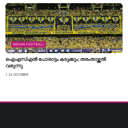
INDIAN FOOTBALL
ഐഎസ്എൽ പോരാട്ടം കടുക്കും; തരംതാഴ്ത്തൽ
വരുന്നു
22 OCTOBER