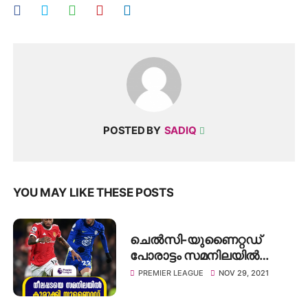
POSTED BY
SADIQ
YOU MAY LIKE THESE POSTS
ചെൽസി-യുണൈറ്റഡ്
പോരാട്ടം സമനിലയിൽ
കലാശിച്ചു
PREMIER LEAGUE
NOV 29, 2021