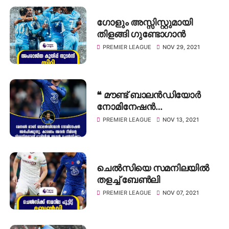
ഗോളും അസ്സിസ്റ്റുമായി
തിളങ്ങി ഗുണ്ടോഗാൻ
PREMIER LEAGUE
NOV 29, 2021
❝ മൗണ്ട് ബാലൻഡിയോർ
നോമിനേഷൻ
അർഹിക്കുന്നു, കാരണം
PREMIER LEAGUE
NOV 13, 2021
അവൻ ടീമിന്റെ
വിശ്വസ്തനാണ് ❞: ജോ കോൾ
ചെൽസിയെ സമനിലയിൽ
തളച്ച് ബേൺലി
PREMIER LEAGUE
NOV 07, 2021