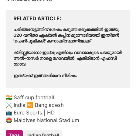
RELATED ARTICLE
ചരിത്രനേട്ടത്തിന് ശേഷം കടുത്ത ഒരുക്കത്തിൽ ഇന്ത്യ;
U20 വനിതാ ഏഷ്യൻ കപ്പിന് മുന്നോടിയായി ഇന്ത്യൻ
'പെൺപുലികൾ' കസാക്കിസ്ഥാനിലേക്ക്
ക്രിസ്റ്റ്യാനോ ഇല്ല; എങ്കിലും വമ്പന്മാരുടെ പടയുമായി
അൽ-നസർ നാളെ ഗോവയിൽ; എതിരിടാൻ എഫ്‌സി
ഗോവ
ഇന്ത്യക്ക് ഇത് അഭിമാന നിമിഷം
🇮🇳 Saff cup football
⚔️ India 🆚 Bangladesh
📺 Euro Sports | HD
🏟️ Maldives National Stadium
Tags
Indian football