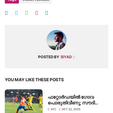
POSTED BY
SIYAD
YOU MAY LIKE THESE POSTS
ഫറ്റോർഡയിൽ ഗോവ
പൊരുതിവീണു; സൗദി
വമ്പന്മാർക്ക് ജയം, അൽ-
AFC
OCT 22, 2025