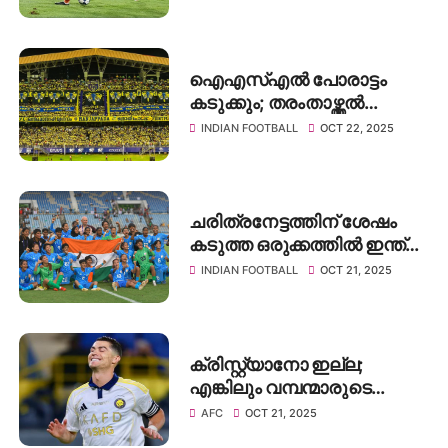
നസറിന് 2-1ന്റെ വിജയം
ഐഎസ്എൽ പോരാട്ടം
കടുക്കും; തരംതാഴ്ത്തൽ
വരുന്നു
INDIAN FOOTBALL
OCT 22, 2025
ചരിത്രനേട്ടത്തിന് ശേഷം
കടുത്ത ഒരുക്കത്തിൽ ഇന്ത്യ;
U20 വനിതാ ഏഷ്യൻ കപ്പിന്
INDIAN FOOTBALL
OCT 21, 2025
മുന്നോടിയായി ഇന്ത്യൻ
'പെൺപുലികൾ'
കസാക്കിസ്ഥാനിലേക്ക്
ക്രിസ്റ്റ്യാനോ ഇല്ല;
എങ്കിലും വമ്പന്മാരുടെ
പടയുമായി അൽ-നസർ
AFC
OCT 21, 2025
നാളെ ഗോവയിൽ;