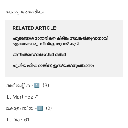
കോപ്പ അമേരിക്ക
RELATED ARTICLE
ഫുട്ബോൾ മാന്ത്രികന് കിരീടം അലങ്കരിക്കുവാനായി
ഏഴാമതൊരു സ്വർണ്ണ തൂവൽ കൂടി..
വിനീഷ്യസ് ബ്രസീൽ ടീമിൽ
പുതിയ ഫിഫ റാങ്കിങ്, ഇന്ത്യക്ക് ആശ്വാസം
അർജന്റീന -1⃣ (3)
L. Martinez 7'
കൊളംബിയ -1⃣ (2)
L. Diaz 61'