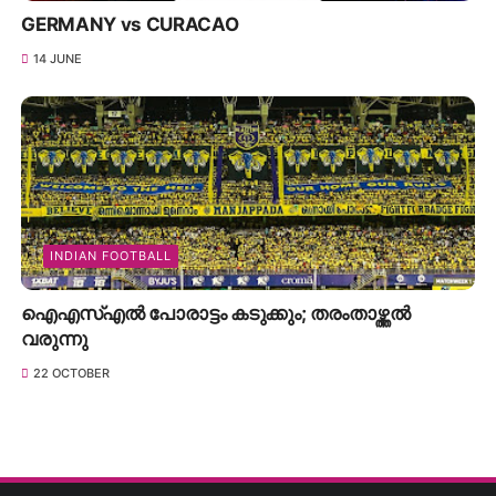
GERMANY vs CURACAO
14 JUNE
INDIAN FOOTBALL
ഐഎസ്എൽ പോരാട്ടം കടുക്കും; തരംതാഴ്ത്തൽ
വരുന്നു
22 OCTOBER