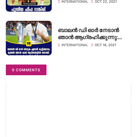
INTERNATIONAL
OCT 22, 2021
ബാലൻ ഡി ഓർ നേടാൻ
ഞാൻ ആഗ്രഹിക്കുന്നു:
കരീം ബെൻസിമ
INTERNATIONAL
OCT 18, 2021
0 COMMENTS