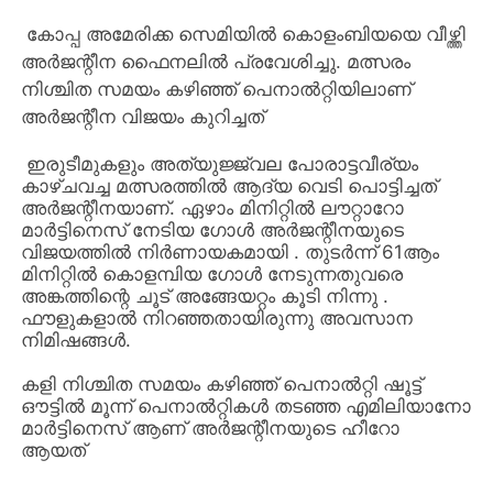
കോപ്പ അമേരിക്ക സെമിയിൽ കൊളംബിയയെ വീഴ്ത്തി
അർജന്റീന ഫൈനലിൽ പ്രവേശിച്ചു. മത്സരം
നിശ്ചിത സമയം കഴിഞ്ഞ് പെനാൽറ്റിയിലാണ്
അർജന്റീന വിജയം കുറിച്ചത്
ഇരുടീമുകളും അത്യുജ്ജ്വല പോരാട്ടവീര്യം
കാഴ്ചവച്ച മത്സരത്തിൽ ആദ്യ വെടി പൊട്ടിച്ചത്
അർജന്റീനയാണ്. ഏഴാം മിനിറ്റിൽ ലൗറ്റാറോ
മാർട്ടിനെസ് നേടിയ ഗോൾ അർജന്റീനയുടെ
വിജയത്തിൽ നിർണായകമായി . തുടർന്ന് 61ആം
മിനിറ്റിൽ കൊളമ്പിയ ഗോൾ നേടുന്നതുവരെ
അങ്കത്തിന്റെ ചൂട് അങ്ങേയറ്റം കൂടി നിന്നു .
ഫൗളുകളാൽ നിറഞ്ഞതായിരുന്നു അവസാന
നിമിഷങ്ങൾ.
കളി നിശ്ചിത സമയം കഴിഞ്ഞ് പെനാൽറ്റി ഷൂട്ട്‌
ഔട്ടിൽ മൂന്ന് പെനാൽറ്റികൾ തടഞ്ഞ എമിലിയാനോ
മാർട്ടിനെസ് ആണ് അർജന്റീനയുടെ ഹീറോ
ആയത്