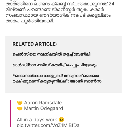
താരത്തിനെ ലണ്ടൻ ക്ലബ്ബ് സ്വന്തമാക്കുന്നത്.24
മില്യൺ പൗണ്ടാണ് ട്രാൻസ്ഫർ തുക. കരാർ
സംബന്ധമായ ഔദ്യോഗിക നടപടികളെല്ലാം
താരം. പൂർത്തിയാക്കി.
RELATED ARTICLE
ചെൽസിയെ സമനിലയിൽ തളച്ച് ബേൺലി
ഓൾഡ്ട്രാഫോർഡ് കത്തിച്ച് പെപ്പും പിള്ളേരും
❝റൊണാൾഡോ ഗോളുകൾ നേടുന്നത് ഒലെയെ
രക്ഷിക്കുമെന്ന് കരുതുന്നില്ല❞: ജോൺ ബാൺസ്
🤝 Aaron Ramsdale
🤝 Martin Odegaard
All in a days work 😉
pic.twitter.com/VqZ1MjBfDa