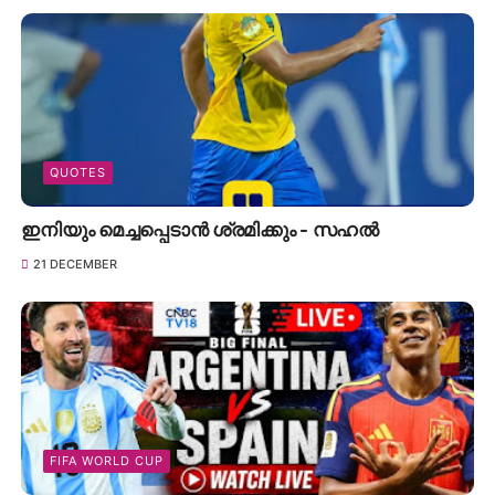
QUOTES
ഇനിയും മെച്ചപ്പെടാൻ ശ്രമിക്കും - സഹൽ
21 DECEMBER
FIFA WORLD CUP