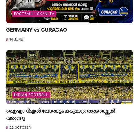
FOOTBALL LOKAM TV
GERMANY vs CURACAO
14 JUNE
INDIAN FOOTBALL
ഐഎസ്എൽ പോരാട്ടം കടുക്കും; തരംതാഴ്ത്തൽ
വരുന്നു
22 OCTOBER