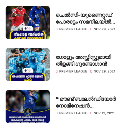
ചെൽസി-യുണൈറ്റഡ്
പോരാട്ടം സമനിലയിൽ
കലാശിച്ചു
PREMIER LEAGUE
NOV 29, 2021
ഗോളും അസ്സിസ്റ്റുമായി
തിളങ്ങി ഗുണ്ടോഗാൻ
PREMIER LEAGUE
NOV 29, 2021
❝ മൗണ്ട് ബാലൻഡിയോർ
നോമിനേഷൻ
അർഹിക്കുന്നു, കാരണം
PREMIER LEAGUE
NOV 13, 2021
അവൻ ടീമിന്റെ
വിശ്വസ്തനാണ് ❞: ജോ കോൾ