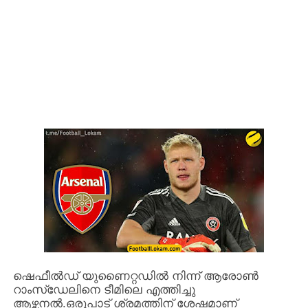
ഷെഫീൽഡ് യുണൈറ്റഡിൽ നിന്ന് ആരോൺ
റാംസ്‌ഡേലിനെ ടീമിലെ എത്തിച്ചു
ആഴ്സനൽ.ഒരുപാട് ശ്രമത്തിന് ശേഷമാണ്