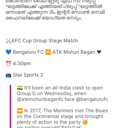
കൊണ്ടാണ് ബെംഗളൂരു എഫ് സി ഗ്രൂപ്പ്
ഘട്ടത്തിലേക്ക് എത്തിയത്.ഗ്രൂപ്പ് ഘട്ടത്തില്‍
ഒന്നാമത് എത്തുന്ന ടീം ഇന്റര്‍ സോണ്‍ സെമി
ഫൈനലിലേക്ക് യോഗ്യത നേടും.
⚔AFC Cup Group Stage Match
💙 Bengaluru FC 🆚 ATK Mohun Bagan ❤️
⏰ 4:30pm
📺 Star Sports 2
🇮🇳 It'll been an all-India clash to open
Group D on Wednesday, when
@atkmohunbaganfc
face
@bengalurufc
⏪ In 2017, The Mariners met The Blues
on the Continental stage and brought
plenty of action to the party 🥳
pic.twitter.com/qRCEh1sGzK