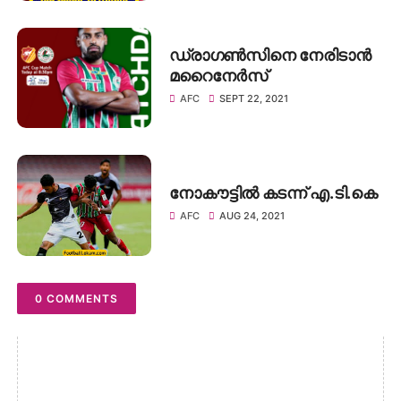
ഡ്രാഗൺസിനെ നേരിടാൻ
മറൈനേർസ്
AFC
SEPT 22, 2021
നോകൗട്ടിൽ കടന്ന് എ.ടി.കെ
AFC
AUG 24, 2021
0 COMMENTS