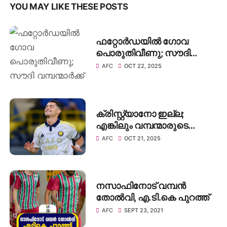
YOU MAY LIKE THESE POSTS
ഫറ്റോർഡയിൽ ഗോവ
പൊരുതിവീണു; സൗദി
വമ്പന്മാർക്ക് ജയം, അൽ-
AFC
OCT 22, 2025
നസറിന് 2-1ന്റെ വിജയം
ക്രിസ്റ്റ്യാനോ ഇല്ല;
എങ്കിലും വമ്പന്മാരുടെ
പടയുമായി അൽ-നസർ
AFC
OCT 21, 2025
നാളെ ഗോവയിൽ;
എതിരിടാൻ എഫ്‌സി ഗോവ
നസാഫിനോട്‌ വമ്പൻ
തോൽവി, എ.ടി.കെ പുറത്ത്
AFC
SEPT 23, 2021