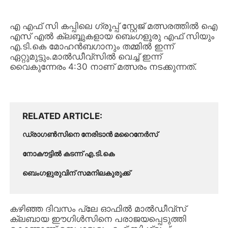
എ എഫ് സി കപ്പിലെ ഗ്രൂപ്പ്‌ സ്റ്റേജ് മത്സരത്തിൽ ഐ
എസ് എൽ ക്ലബ്ബുകളായ ബെംഗളൂരു എഫ് സിയും
എ.ടി.കെ മോഹൻബഗാനും തമ്മിൽ ഇന്ന്
ഏറ്റുമുട്ടും.മാൽഡീവ്സിൽ വെച്ച് ഇന്ന്
വൈകുന്നേരം 4:30 നാണ് മത്സരം നടക്കുന്നത്.
RELATED ARTICLE
ഡ്രാഗൺസിനെ നേരിടാൻ മറൈനേർസ്
നോകൗട്ടിൽ കടന്ന് എ.ടി.കെ
ബെംഗളുരുവിന് സമനിലകുരുക്ക്
കഴിഞ്ഞ ദിവസം പ്ലേ ഓഫില്‍ മാല്‍ഡീവ്സ്
ക്ലബായ ഈഗിള്‍സിനെ പരാജയപ്പെടുത്തി