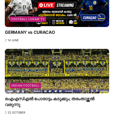
FOOTBALL LOKAM TV
GERMANY vs CURACAO
14 JUNE
INDIAN FOOTBALL
ഐഎസ്എൽ പോരാട്ടം കടുക്കും; തരംതാഴ്ത്തൽ
വരുന്നു
22 OCTOBER