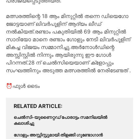
പരാജയപ്പെടുത്തിയത്.
മത്സരത്തിന്റെ 18 ആം മിനുറ്റിൽ തന്നെ ഡിയെഗോ
ജോട്ടയാണ് ലിവർപൂളിന് ആദ്യം ലീഡ്
നൽകിയത്.രണ്ടാം പകുതിയിൽ 69 ആം മിനുറ്റിൽ
സാദിയോ മാനെ രണ്ടാം ഗോളും നേടി ലിവർപൂളിന്
മികച്ച വിജയം സമ്മാനിച്ചു.അർനോൾഡിന്റെ
അസ്സിസ്റ്റിൽ നിന്നും ആയിരുന്നു ഈ ഗോൾ
പിറന്നത്.28 ന് ചെൽസിയെയാണ് ക്ളോപ്പും
സംഘത്തിനും അടുത്ത മത്സരത്തിൽ നേരിടേണ്ടത് .
⏰ഫുൾ ടൈം
RELATED ARTICLE
ചെൽസി-യുണൈറ്റഡ് പോരാട്ടം സമനിലയിൽ
കലാശിച്ചു
ഗോളും അസ്സിസ്റ്റുമായി തിളങ്ങി ഗുണ്ടോഗാൻ