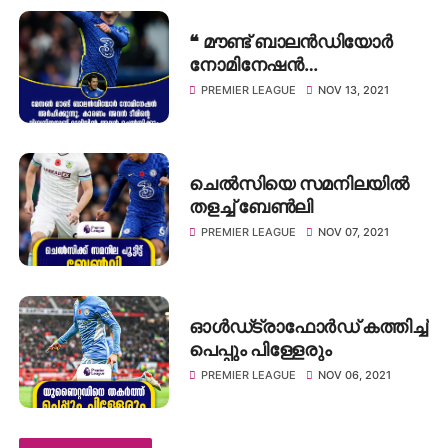
❝ മൗണ്ട് ബാലൻഡിയോർ
നോമിനേഷൻ
അർഹിക്കുന്നു, കാരണം
PREMIER LEAGUE
NOV 13, 2021
അവൻ ടീമിന്റെ
വിശ്വസ്തനാണ് ❞: ജോ കോൾ
ചെൽസിയെ സമനിലയിൽ
തളച്ച് ബേൺലി
PREMIER LEAGUE
NOV 07, 2021
ഓൾഡ്ട്രാഫോർഡ് കത്തിച്ച്
പെപ്പും പിള്ളേരും
PREMIER LEAGUE
NOV 06, 2021