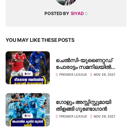
POSTED BY
SIYAD
YOU MAY LIKE THESE POSTS
ചെൽസി-യുണൈറ്റഡ്
പോരാട്ടം സമനിലയിൽ
കലാശിച്ചു
PREMIER LEAGUE
NOV 29, 2021
ഗോളും അസ്സിസ്റ്റുമായി
തിളങ്ങി ഗുണ്ടോഗാൻ
PREMIER LEAGUE
NOV 29, 2021