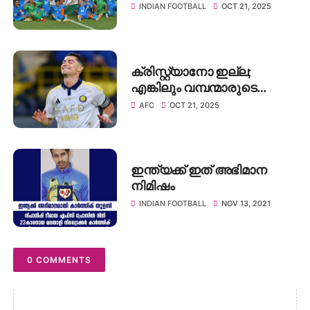
U20 വനിതാ ഏഷ്യൻ കപ്പിന്
INDIAN FOOTBALL
OCT 21, 2025
മുന്നോടിയായി ഇന്ത്യൻ
'പെൺപുലികൾ'
കസാക്കിസ്ഥാനിലേക്ക്
ക്രിസ്റ്റ്യാനോ ഇല്ല;
എങ്കിലും വമ്പന്മാരുടെ
പടയുമായി അൽ-നസർ
AFC
OCT 21, 2025
നാളെ ഗോവയിൽ;
എതിരിടാൻ എഫ്‌സി ഗോവ
ഇന്ത്യക്ക് ഇത് അഭിമാന
നിമിഷം
INDIAN FOOTBALL
NOV 13, 2021
0 COMMENTS