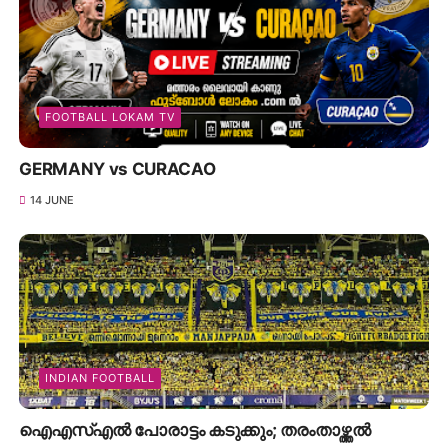
FOOTBALL LOKAM TV
GERMANY vs CURACAO
14 JUNE
INDIAN FOOTBALL
ഐഎസ്എൽ പോരാട്ടം കടുക്കും; തരംതാഴ്ത്തൽ