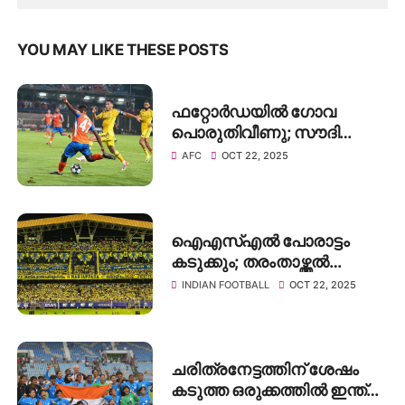
YOU MAY LIKE THESE POSTS
ഫറ്റോർഡയിൽ ഗോവ
പൊരുതിവീണു; സൗദി
വമ്പന്മാർക്ക് ജയം, അൽ-
AFC
OCT 22, 2025
നസറിന് 2-1ന്റെ വിജയം
ഐഎസ്എൽ പോരാട്ടം
കടുക്കും; തരംതാഴ്ത്തൽ
വരുന്നു
INDIAN FOOTBALL
OCT 22, 2025
ചരിത്രനേട്ടത്തിന് ശേഷം
കടുത്ത ഒരുക്കത്തിൽ ഇന്ത്യ;