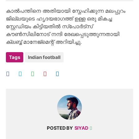
കാൽപന്തിനെ അതിയായി സ്നേഹിക്കുന്ന മലപ്പുറം
ജില്ലയുടെ ഹൃദയഭാഗത്ത് ഉള്ള ഒരു മികച്ച
സ്റ്റേഡിയം കിട്ടിയതിൽ സ്പോർട്സ്
കൗൺസിലിനോട് നന്ദി രേഖപ്പെടുത്തുന്നതായി
ക്ലബ്ബ് മാനേജ്മെന്റ് അറിയിച്ചു.
Tags
Indian football
POSTED BY
SIYAD