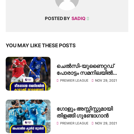
POSTED BY
SADIQ
YOU MAY LIKE THESE POSTS
ചെൽസി-യുണൈറ്റഡ്
പോരാട്ടം സമനിലയിൽ
കലാശിച്ചു
PREMIER LEAGUE
NOV 29, 2021
ഗോളും അസ്സിസ്റ്റുമായി
തിളങ്ങി ഗുണ്ടോഗാൻ
PREMIER LEAGUE
NOV 29, 2021