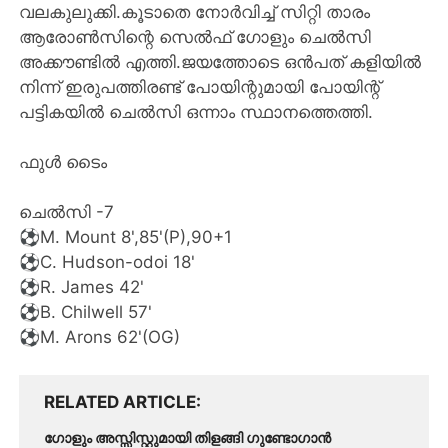
വലകുലുക്കി.കൂടാതെ നോർവിച്ച് സിറ്റി താരം
ആരോൺസിന്റെ സെൽഫ് ഗോളും ചെൽസി
അക്കൗണ്ടിൽ എത്തി.ജയത്തോടെ ഒൻപത് കളിയിൽ
നിന്ന് ഇരുപത്തിരണ്ട് പോയിന്റുമായി പോയിന്റ്
പട്ടികയിൽ ചെൽസി ഒന്നാം സ്ഥാനത്തെത്തി.
ഫുൾ ടൈം
ചെൽസി -7
⚽️M. Mount 8',85'(P),90+1
⚽️C. Hudson-odoi 18'
⚽️R. James 42'
⚽️B. Chilwell 57'
⚽️M. Arons 62'(OG)
RELATED ARTICLE
ഗോളും അസ്സിസ്റ്റുമായി തിളങ്ങി ഗുണ്ടോഗാൻ