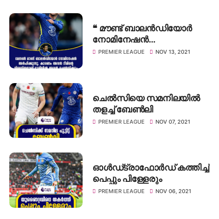
❝ മൗണ്ട് ബാലൻഡിയോർ
നോമിനേഷൻ
അർഹിക്കുന്നു, കാരണം
PREMIER LEAGUE
NOV 13, 2021
അവൻ ടീമിന്റെ
വിശ്വസ്തനാണ് ❞: ജോ കോൾ
ചെൽസിയെ സമനിലയിൽ
തളച്ച് ബേൺലി
PREMIER LEAGUE
NOV 07, 2021
ഓൾഡ്ട്രാഫോർഡ് കത്തിച്ച്
പെപ്പും പിള്ളേരും
PREMIER LEAGUE
NOV 06, 2021