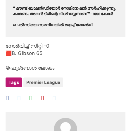
❝ മൗണ്ട് ബാലൻഡിയോർ നോമിനേഷൻ അർഹിക്കുന്നു,
കാരണം അവൻ ടീമിന്റെ വിശ്വസ്തനാണ് ❞: ജോ കോൾ
ചെൽസിയെ സമനിലയിൽ തളച്ച് ബേൺലി
നോർവിച്ച്‌ സിറ്റി -0
🟥B. Gibson 65'
©ഫുട്ബോൾ ലോകം
Tags
Premier League