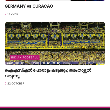
GERMANY vs CURACAO
14 JUNE
INDIAN FOOTBALL
ഐഎസ്എൽ പോരാട്ടം കടുക്കും; തരംതാഴ്ത്തൽ
വരുന്നു
22 OCTOBER