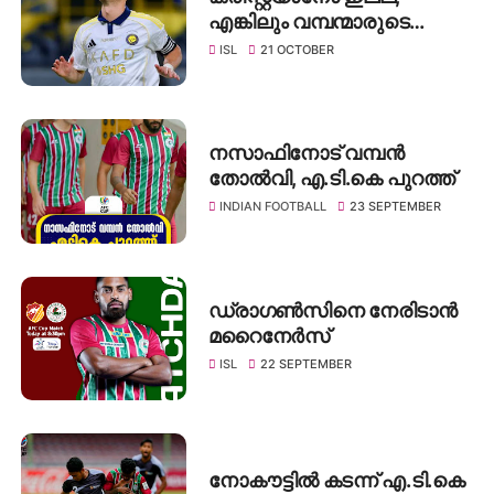
എങ്കിലും വമ്പന്മാരുടെ
പടയുമായി അൽ-നസർ
ISL
21 OCTOBER
നാളെ ഗോവയിൽ;
എതിരിടാൻ എഫ്‌സി ഗോവ
നസാഫിനോട്‌ വമ്പൻ
തോൽവി, എ.ടി.കെ പുറത്ത്
INDIAN FOOTBALL
23 SEPTEMBER
ഡ്രാഗൺസിനെ നേരിടാൻ
മറൈനേർസ്
ISL
22 SEPTEMBER
നോകൗട്ടിൽ കടന്ന് എ.ടി.കെ