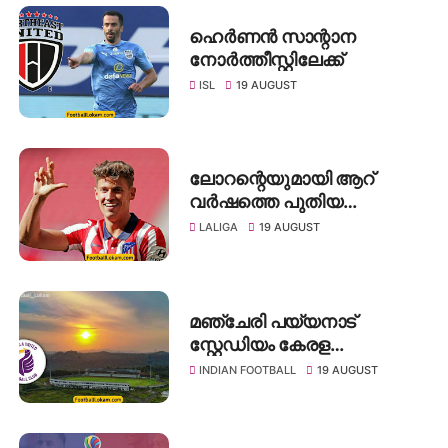
ഹെർണൻ സാന്റാന
നോർത്തീസ്റ്റിലേക്ക്
ISL
19 AUGUST
ലോറന്റെയുമായി ആറ്
വർഷത്തെ പുതിയ
കരാറിലെത്തി അത്ലറ്റികോ
LALIGA
19 AUGUST
മഞ്ചേരി പയ്യനാട്
സ്റ്റേഡിയം കേരള
യുണൈറ്റഡ് എഫ്സിയുടെ
INDIAN FOOTBALL
19 AUGUST
പുതിയ ഹോം സ്റ്റേഡിയം