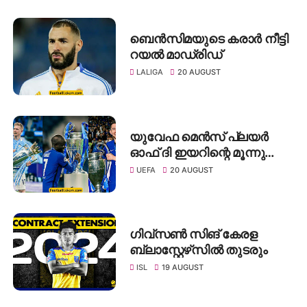
ബെൻസിമയുടെ കരാർ നീട്ടി
റയൽ മാഡ്രിഡ്
LALIGA
20 AUGUST
യുവേഫ മെൻസ് പ്ലയർ
ഓഫ് ദി ഇയറിന്റെ മൂന്നു
പേരടങ്ങുന്ന ചുരുക്കപട്ടിക
UEFA
20 AUGUST
പുറത്ത്
ഗിവ്സൺ സിങ് കേരള
ബ്ലാസ്റ്റേഴ്‌സിൽ തുടരും
ISL
19 AUGUST