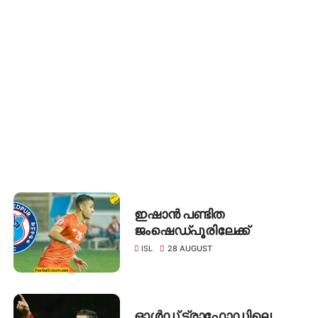
ഇഷാൻ പണ്ടിത
ജംഷെഡ്പൂരിലേക്ക്
ISL
28 AUGUST
ഓൾഡ് ട്രാഫോഡിലെ