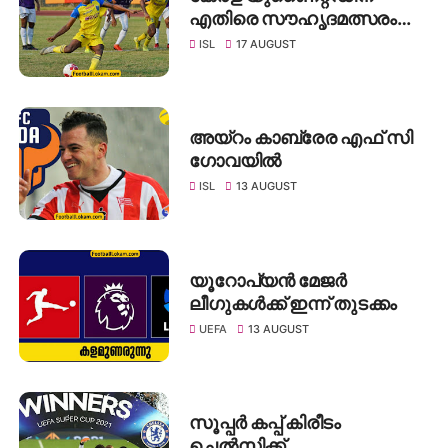
എതിരെ സൗഹൃദമത്സരം
കളിക്കാൻ ഒരുങ്ങി ബ്ലാസ്റ്റേഴ്സ്
ISL
17 AUGUST
അയ്റം കാബ്രേര എഫ് സി
ഗോവയിൽ
ISL
13 AUGUST
യൂറോപ്യൻ മേജർ
ലീഗുകൾക്ക് ഇന്ന് തുടക്കം
UEFA
13 AUGUST
സൂപ്പർ കപ്പ്‌ കിരീടം
ചെൽസിക്ക്