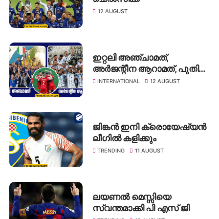
12 AUGUST
ഇറ്റലി അഞ്ചാമത്,
അർജന്റീന ആറാമത്, പുതിയ
ഫിഫ റാങ്കിങ്
INTERNATIONAL
12 AUGUST
ജിങ്കൻ ഇനി ക്രൊയേഷ്യൻ
ലീഗിൽ കളിക്കും
TRENDING
11 AUGUST
ലയണൽ മെസ്സിയെ
സ്വന്തമാക്കി പി എസ് ജി