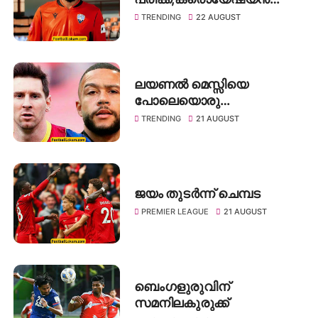
അരങ്ങേറ്റം ഇനിയും നീളും
TRENDING
22 AUGUST
ലയണൽ മെസ്സിയെ
പോലെയൊരു
ഇതിഹാസത്തെ
TRENDING
21 AUGUST
പരിചയപ്പെടാൻ എനിക്ക്
സാധിച്ചില്ല: ഡിപായി
ജയം തുടർന്ന് ചെമ്പട
PREMIER LEAGUE
21 AUGUST
ബെംഗളുരുവിന്
സമനിലകുരുക്ക്