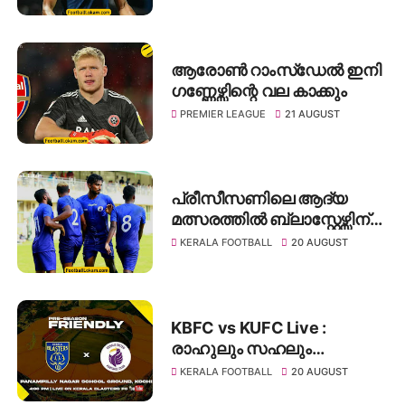
ആരോൺ റാംസ്‌ഡേൽ ഇനി
ഗണ്ണേഴ്സിന്റെ വല കാക്കും
PREMIER LEAGUE
21 AUGUST
പ്രീസീസണിലെ ആദ്യ
മത്സരത്തിൽ ബ്ലാസ്റ്റേഴ്സിന്
യുണൈറ്റഡിനെതിരെ
KERALA FOOTBALL
20 AUGUST
തോൽവി
KBFC vs KUFC Live :
രാഹുലും സഹലും
ഉണ്ടാകില്ല
KERALA FOOTBALL
20 AUGUST