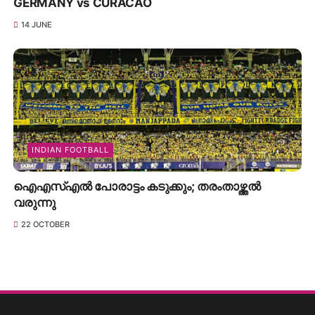
GERMANY vs CURACAO
14 JUNE
INDIAN FOOTBALL
ഐഎസ്എൽ പോരാട്ടം കടുക്കും; തരംതാഴ്ത്തൽ
വരുന്നു
22 OCTOBER