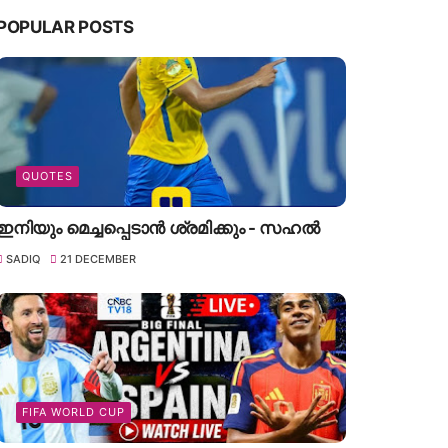
POPULAR POSTS
QUOTES
ഇനിയും മെച്ചപ്പെടാൻ ശ്രമിക്കും - സഹൽ
SADIQ
21 DECEMBER
FIFA WORLD CUP