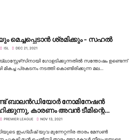
ും മെച്ചപ്പെടാൻ ശ്രമിക്കും - സഹൽ
ISL
DEC 21, 2021
്ലാസ്റ്റേഴ്‌സിനായി ഗോളടിക്കുന്നതിൽ സന്തോഷം ഉണ്ടെന്ന്
ി മികച്ച പ്രകടനം നടത്തി കൊണ്ടിരിക്കുന്ന മല...
ൗണ്ട് ബാലൻഡിയോർ നോമിനേഷൻ
ക്കുന്നു, കാരണം അവൻ ടീമിന്റെ
വസ്തനാണ് ❞: ജോ കോൾ
PREMIER LEAGUE
NOV 13, 2021
ുടെ ഇംഗ്ലീഷ് യുവ മുന്നേറ്റനിര താരം മേസൺ
നെ പുകഴ്ത്തി മുൻ ചെൽസി താരം ജോ കോൾ.നീലപ്പടയുടെ