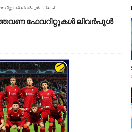
വറിറ്റുകൾ ലിവർപൂൾ -ക്രൗച്
ഇത്തവണ ഫേവറിറ്റുകൾ ലിവർപൂൾ