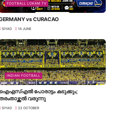
FOOTBALL LOKAM TV
GERMANY vs CURACAO
SIYAD
14 JUNE
INDIAN FOOTBALL
ഐഎസ്എൽ പോരാട്ടം കടുക്കും;
തരംതാഴ്ത്തൽ വരുന്നു
SIYAD
22 OCTOBER