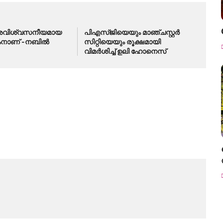
അവിശ്വസനീയമായ
പിഎസ്ജിയെയും മാഞ്ചസ്റ്റർ
കനാണ് -നബിൽ
സിറ്റിയെയും രൂക്ഷമായി
വിമർശിച്ച് ഉലി ഹോനെസ്