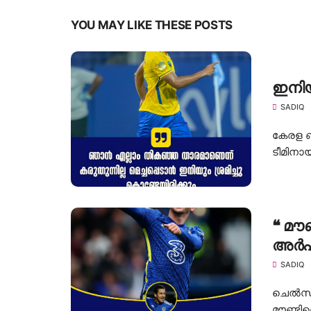
YOU MAY LIKE THESE POSTS
ഇനിയ
SADIQ
കേരള ബ
ടീമിനായ
❝ മ
അർഹി
വിശ്
SADIQ
ചെൽസിയ
മൗണ്ടി