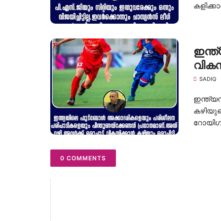
കളിക്കാ
ഇന്ത
വികസ
SADIQ
ഇന്ത്യ
കഴിയുമ
റോയിഗ്
0 COMMENTS