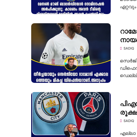
ഏറ്റവും 
റാമ
നായക
SADIQ
സെർജിയ
ഡിഫെൻ
ഡെല്ലിറ്റ
പിഎസ
രൂക്
SADIQ
എല്ലാ 