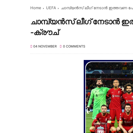
Home
UEFA
ചാമ്പ്യൻസ് ലീഗ് നേടാൻ ഇത്തവണ ഫേ
ചാമ്പ്യൻസ് ലീഗ് നേടാൻ 
-ക്രൗച്
04 NOVEMBER
0 COMMENTS