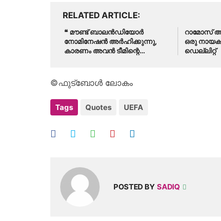
RELATED ARTICLE
❝ മൗണ്ട് ബാലൻഡിയോർ
റാമോസ് 
നോമിനേഷൻ അർഹിക്കുന്നു,
ഒരു നായ
കാരണം അവൻ ടീമിന്റെ
ഡെല്ലിറ്റ്
വിശ്വസ്തനാണ് ❞: ജോ കോൾ
©ഫുട്ബോൾ ലോകം
Tags
Quotes
UEFA
POSTED BY
SADIQ