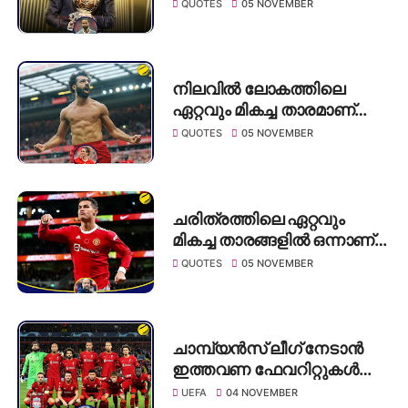
നേടും":റിയോ
QUOTES
05 NOVEMBER
ഫെർഡിനാൻ്റ്
നിലവിൽ ലോകത്തിലെ
ഏറ്റവും മികച്ച താരമാണ്
സലാഹ് -ടോറെസ്
QUOTES
05 NOVEMBER
ചരിത്രത്തിലെ ഏറ്റവും
മികച്ച താരങ്ങളിൽ ഒന്നാണ്
ക്രിസ്റ്റ്യാനോ, ഗോൾ
QUOTES
05 NOVEMBER
മെഷീൻ ആണ് അദ്ദേഹം" -
ഗ്വാർഡിയോള
ചാമ്പ്യൻസ് ലീഗ് നേടാൻ
ഇത്തവണ ഫേവറിറ്റുകൾ
ലിവർപൂൾ -ക്രൗച്
UEFA
04 NOVEMBER