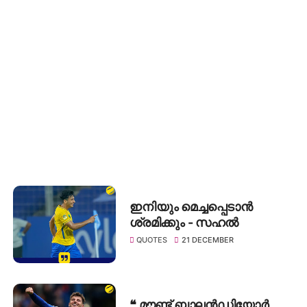
ഇനിയും മെച്ചപ്പെടാൻ
ശ്രമിക്കും - സഹൽ
QUOTES
21 DECEMBER
❝ മൗണ്ട് ബാലൻഡിയോർ