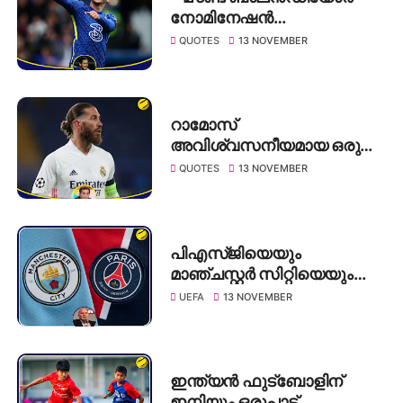
നോമിനേഷൻ
അർഹിക്കുന്നു, കാരണം
QUOTES
13 NOVEMBER
അവൻ ടീമിന്റെ
വിശ്വസ്തനാണ് ❞: ജോ കോൾ
റാമോസ്
അവിശ്വസനീയമായ ഒരു
നായകനാണ് -നബിൽ
QUOTES
13 NOVEMBER
ഡെല്ലിറ്റ്
പിഎസ്ജിയെയും
മാഞ്ചസ്റ്റർ സിറ്റിയെയും
രൂക്ഷമായി വിമർശിച്ച് ഉലി
UEFA
13 NOVEMBER
ഹോനെസ്
ഇന്ത്യൻ ഫുട്ബോളിന്
ഇനിയും ഒരുപാട്