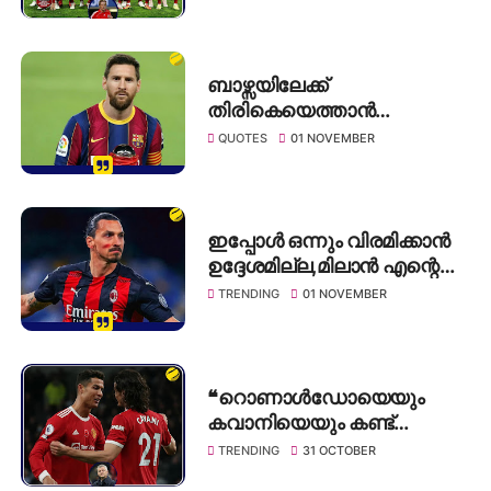
ബാഴ്സയിലേക്ക്
തിരികെയെത്താൻ
ആഗ്രഹിക്കുന്നു എന്ന്
QUOTES
01 NOVEMBER
ലയണൽ മെസ്സി
ഇപ്പോൾ ഒന്നും വിരമിക്കാൻ
ഉദ്ദേശമില്ല,മിലാൻ എന്റെ
അവസാന ക്ലബ്ബ്
TRENDING
01 NOVEMBER
ആയിരിക്കില്ല -സ്ലാട്ടൺ
❝റൊണാൾഡോയെയും
കവാനിയെയും കണ്ട്
യുവതാരങ്ങൾ പഠിക്കണം ❞–
TRENDING
31 OCTOBER
ഒലെ