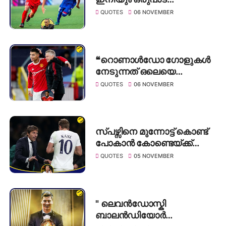
വികസിക്കാൻ കഴിയും :
QUOTES
06 NOVEMBER
ഫെർണാണ്ടോ റോയിഗ്
❝റൊണാൾഡോ ഗോളുകൾ
നേടുന്നത് ഒലെയെ
രക്ഷിക്കുമെന്ന്
QUOTES
06 NOVEMBER
കരുതുന്നില്ല❞: ജോൺ
ബാൺസ്
സ്പഴ്സിനെ മുന്നോട്ട് കൊണ്ട്
പോകാൻ കോണ്ടെയ്ക്ക്
കഴിയും: കെയ്ൻ
QUOTES
05 NOVEMBER
" ലെവൻഡോസ്കി
ബാലൻഡിയോർ