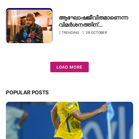
ആഘോഷജീവിതമാണെന്ന
വിമർശനത്തിന്
മറുപടിയുമായി നെയ്മർ
TRENDING
29 OCTOBER
LOAD MORE
POPULAR POSTS